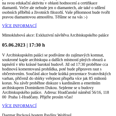
na svou edukační aktivitu v oblasti hodnocení a certifikace
diamantů. Večer ale nebude jen o diamantech, ale také o sdílení
osobních příběhů a životních filozofií. Vaše přítomnost bude tvořit
pravou diamantovou atmosféru. Těšíme se na vás :-)
VÍCE INFORMACÍ
Mimoklubová akce: Exkluzivní návštěva Arcibiskupského paláce
05.06.2023 | 17:30 h
V Arcibiskupském paláci se podíváme do zajímavých komnat,
soukromé kaple arcibiskupa a dalších místností plných obrazů a
tapisérií v této krásné barokní budově. Již od 17:30 proběhne cca
hodinová komentovaná prohlídka, poté bude připraven raut s
občerstvením. Součástí akce bude krátká prezentace Svatovítských
varhan, přičemž do sbírky veřejnost přispěla více jak 85 milionů
korun. Na závěr proběhne diskuze s kardinálem a emeritním
arcibiskupem Dominikem Dukou. Sejdeme se u budovy
Arcibiskupského paláce. Adresa: Hradčanské náměstí 56/16, 118
00 Praha 1-Hradčany. Přijďte prosím včas!
VÍCE INFORMACÍ
Dagmar Pecková hostem Pavlíny Wolfové