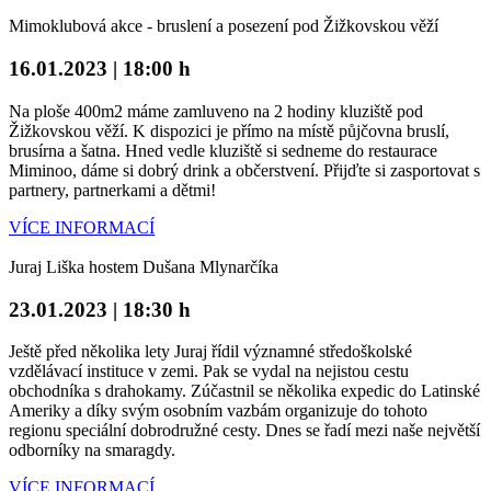
Mimoklubová akce - bruslení a posezení pod Žižkovskou věží
16.01.2023 | 18:00 h
Na ploše 400m2 máme zamluveno na 2 hodiny kluziště pod
Žižkovskou věží. K dispozici je přímo na místě půjčovna bruslí,
brusírna a šatna. Hned vedle kluziště si sedneme do restaurace
Miminoo, dáme si dobrý drink a občerstvení. Přijďte si zasportovat s
partnery, partnerkami a dětmi!
VÍCE INFORMACÍ
Juraj Liška hostem Dušana Mlynarčíka
23.01.2023 | 18:30 h
Ještě před několika lety Juraj řídil významné středoškolské
vzdělávací instituce v zemi. Pak se vydal na nejistou cestu
obchodníka s drahokamy. Zúčastnil se několika expedic do Latinské
Ameriky a díky svým osobním vazbám organizuje do tohoto
regionu speciální dobrodružné cesty. Dnes se řadí mezi naše největší
odborníky na smaragdy.
VÍCE INFORMACÍ