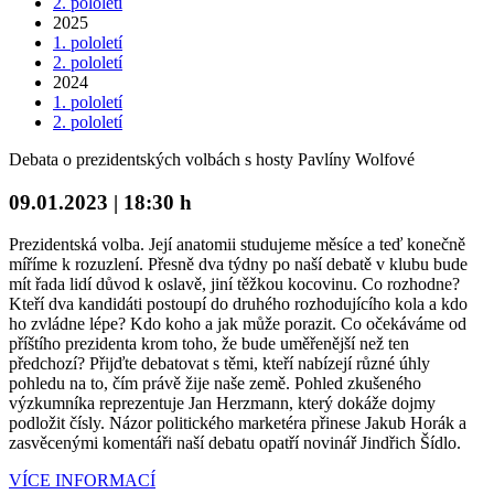
2. pololetí
2025
1. pololetí
2. pololetí
2024
1. pololetí
2. pololetí
Debata o prezidentských volbách s hosty Pavlíny Wolfové
09.01.2023 | 18:30 h
Prezidentská volba. Její anatomii studujeme měsíce a teď konečně
míříme k rozuzlení. Přesně dva týdny po naší debatě v klubu bude
mít řada lidí důvod k oslavě, jiní těžkou kocovinu. Co rozhodne?
Kteří dva kandidáti postoupí do druhého rozhodujícího kola a kdo
ho zvládne lépe? Kdo koho a jak může porazit. Co očekáváme od
příštího prezidenta krom toho, že bude uměřenější než ten
předchozí? Přijďte debatovat s těmi, kteří nabízejí různé úhly
pohledu na to, čím právě žije naše země. Pohled zkušeného
výzkumníka reprezentuje Jan Herzmann, který dokáže dojmy
podložit čísly. Názor politického marketéra přinese Jakub Horák a
zasvěcenými komentáři naší debatu opatří novinář Jindřich Šídlo.
VÍCE INFORMACÍ