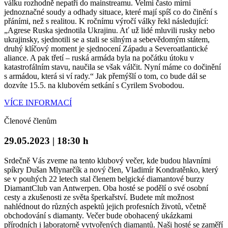
válku rozhodně nepatří do mainstreamu. Velmi často mírní
jednoznačné soudy a odhady situace, které mají spíš co do činění s
přáními, než s realitou. K ročnímu výročí války řekl následující:
„Agrese Ruska sjednotila Ukrajinu. Ať už lidé mluvili rusky nebo
ukrajinsky, sjednotili se a stali se silným a sebevědomým státem,
druhý klíčový moment je sjednocení Západu a Severoatlantické
aliance. A pak třetí – ruská armáda byla na počátku útoku v
katastrofálním stavu, naučila se však válčit. Nyní máme co dočinění
s armádou, která si ví rady.“ Jak přemýšlí o tom, co bude dál se
dozvíte 15.5. na klubovém setkání s Cyrilem Svobodou.
VÍCE INFORMACÍ
Členové členům
29.05.2023 | 18:30 h
Srdečně Vás zveme na tento klubový večer, kde budou hlavními
spíkry Dušan Mlynarčík a nový člen, Vladimír Kondratěnko, který
se v pouhých 22 letech stal členem belgické diamantové burzy
DiamantClub van Antwerpen. Oba hosté se podělí o své osobní
cesty a zkušenosti ze světa šperkařství. Budete mít možnost
nahlédnout do různých aspektů jejich profesních životů, včetně
obchodování s diamanty. Večer bude obohacený ukázkami
přírodních i laboratorně vytvořených diamantů. Naši hosté se zaměří