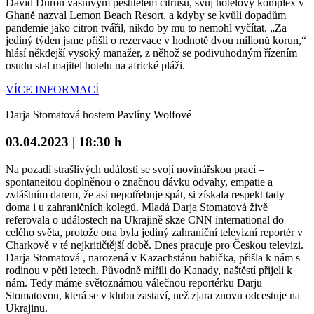
David Duroň vášnivým pěstitelem citrusů, svůj hotelový komplex v
Ghaně nazval Lemon Beach Resort, a kdyby se kvůli dopadům
pandemie jako citron tvářil, nikdo by mu to nemohl vyčítat. „Za
jediný týden jsme přišli o rezervace v hodnotě dvou milionů korun,“
hlásí někdejší vysoký manažer, z něhož se podivuhodným řízením
osudu stal majitel hotelu na africké pláži.
VÍCE INFORMACÍ
Darja Stomatová hostem Pavlíny Wolfové
03.04.2023 | 18:30 h
Na pozadí strašlivých událostí se svojí novinářskou prací –
spontaneitou doplněnou o značnou dávku odvahy, empatie a
zvláštním darem, že asi nepotřebuje spát, si získala respekt tady
doma i u zahraničních kolegů. Mladá Darja Stomatová živě
referovala o událostech na Ukrajině skze CNN international do
celého světa, protože ona byla jediný zahraniční televizní reportér v
Charkově v té nejkritičtější době. Dnes pracuje pro Českou televizi.
Darja Stomatová , narozená v Kazachstánu babička, přišla k nám s
rodinou v pěti letech. Původně mířili do Kanady, naštěstí přijeli k
nám. Tedy máme světoznámou válečnou reportérku Darju
Stomatovou, která se v klubu zastaví, než zjara znovu odcestuje na
Ukrajinu.