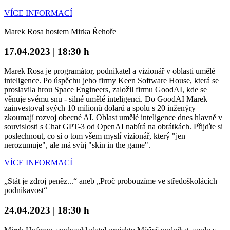
VÍCE INFORMACÍ
Marek Rosa hostem Mirka Řehoře
17.04.2023 | 18:30 h
Marek Rosa je programátor, podnikatel a vizionář v oblasti umělé
inteligence. Po úspěchu jeho firmy Keen Software House, která se
proslavila hrou Space Engineers, založil firmu GoodAI, kde se
věnuje svému snu - silné umělé inteligenci. Do GoodAI Marek
zainvestoval svých 10 milionů dolarů a spolu s 20 inženýry
zkoumají rozvoj obecné AI. Oblast umělé inteligence dnes hlavně v
souvislosti s Chat GPT-3 od OpenAI nabírá na obrátkách. Přijďte si
poslechnout, co si o tom všem myslí vizionář, který "jen
nerozumuje", ale má svůj "skin in the game".
VÍCE INFORMACÍ
„Stát je zdroj peněz...“ aneb „Proč probouzíme ve středoškolácích
podnikavost“
24.04.2023 | 18:30 h