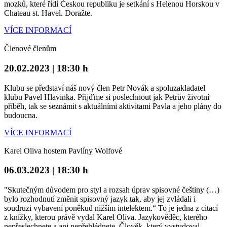
mozků, které řídí Českou republiku je setkání s Helenou Horskou v
Chateau st. Havel. Doražte.
VÍCE INFORMACÍ
Členové členům
20.02.2023 | 18:30 h
Klubu se představí náš nový člen Petr Novák a spoluzakladatel
klubu Pavel Hlavinka. Přijďme si poslechnout jak Petrův životní
příběh, tak se seznámit s aktuálními aktivitami Pavla a jeho plány do
budoucna.
VÍCE INFORMACÍ
Karel Oliva hostem Pavlíny Wolfové
06.03.2023 | 18:30 h
"Skutečným důvodem pro styl a rozsah úprav spisovné češtiny (…)
bylo rozhodnutí změnit spisovný jazyk tak, aby jej zvládali i
soudruzi vybavení poněkud nižším intelektem.“ To je jedna z citací
z knížky, kterou právě vydal Karel Oliva. Jazykověděc, kterého
nepřeslechnete a ani nepřehlédnete. Člověk, který vystudoval