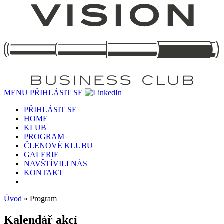
MENU
PŘIHLÁSIT SE
PŘIHLÁSIT SE
HOME
KLUB
PROGRAM
ČLENOVÉ KLUBU
GALERIE
NAVŠTÍVILI NÁS
KONTAKT
Úvod
» Program
Kalendář akcí