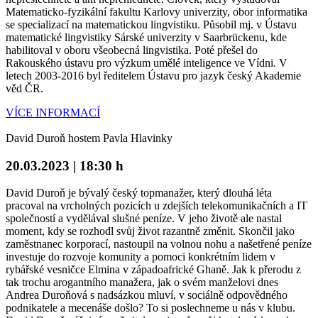
Matematicko-fyzikální fakultu Karlovy univerzity, obor informatika
se specializací na matematickou lingvistiku. Působil mj. v Ústavu
matematické lingvistiky Sárské univerzity v Saarbrückenu, kde
habilitoval v oboru všeobecná lingvistika. Poté přešel do
Rakouského ústavu pro výzkum umělé inteligence ve Vídni. V
letech 2003-2016 byl ředitelem Ústavu pro jazyk český Akademie
věd ČR.
VÍCE INFORMACÍ
David Duroň hostem Pavla Hlavinky
20.03.2023 | 18:30 h
David Duroň je bývalý český topmanažer, který dlouhá léta
pracoval na vrcholných pozicích u zdejších telekomunikačních a IT
společností a vydělával slušné peníze. V jeho životě ale nastal
moment, kdy se rozhodl svůj život razantně změnit. Skončil jako
zaměstnanec korporací, nastoupil na volnou nohu a našetřené peníze
investuje do rozvoje komunity a pomoci konkrétním lidem v
rybářské vesničce Elmina v západoafrické Ghaně. Jak k přerodu z
tak trochu arogantního manažera, jak o svém manželovi dnes
Andrea Duroňová s nadsázkou mluví, v sociálně odpovědného
podnikatele a mecenáše došlo? To si poslechneme u nás v klubu.