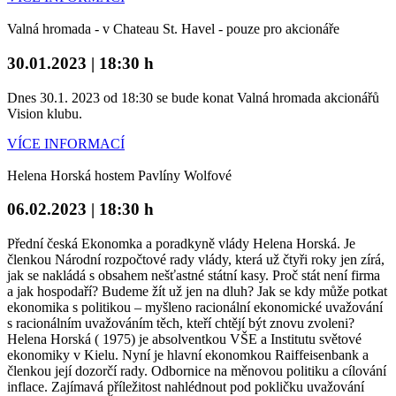
Valná hromada - v Chateau St. Havel - pouze pro akcionáře
30.01.2023 | 18:30 h
Dnes 30.1. 2023 od 18:30 se bude konat Valná hromada akcionářů
Vision klubu.
VÍCE INFORMACÍ
Helena Horská hostem Pavlíny Wolfové
06.02.2023 | 18:30 h
Přední česká Ekonomka a poradkyně vlády Helena Horská. Je
členkou Národní rozpočtové rady vlády, která už čtyři roky jen zírá,
jak se nakládá s obsahem nešťastné státní kasy. Proč stát není firma
a jak hospodaří? Budeme žít už jen na dluh? Jak se kdy může potkat
ekonomika s politikou – myšleno racionální ekonomické uvažování
s racionálním uvažováním těch, kteří chtějí být znovu zvoleni?
Helena Horská ( 1975) je absolventkou VŠE a Institutu světové
ekonomiky v Kielu. Nyní je hlavní ekonomkou Raiffeisenbank a
členkou její dozorčí rady. Odbornice na měnovou politiku a cílování
inflace. Zajímavá příležitost nahlédnout pod pokličku uvažování