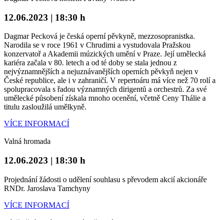
12.06.2023 | 18:30 h
Dagmar Pecková je česká operní pěvkyně, mezzosopranistka.
Narodila se v roce 1961 v Chrudimi a vystudovala Pražskou
konzervatoř a Akademii múzických umění v Praze. Její umělecká
kariéra začala v 80. letech a od té doby se stala jednou z
nejvýznamnějších a nejuznávanějších operních pěvkyň nejen v
České republice, ale i v zahraničí. V repertoáru má více než 70 rolí a
spolupracovala s řadou významných dirigentů a orchestrů. Za své
umělecké působení získala mnoho ocenění, včetně Ceny Thálie a
titulu zasloužilá umělkyně.
VÍCE INFORMACÍ
Valná hromada
12.06.2023 | 18:30 h
Projednání žádosti o udělení souhlasu s převodem akcií akcionáře
RNDr. Jaroslava Tamchyny
VÍCE INFORMACÍ