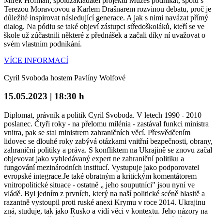
Mirek Hofman, spoluzakladatel projektu Můžeš podnikat, spolu s
Terezou Moravcovou a Karlem Drašnarem rozvinou debatu, proč je
důležité inspirovat následující generace. A jak s nimi navázat přímý
dialog. Na pódiu se také objeví zástupci středoškoláků, kteří se ve
škole už zúčastnili některé z přednášek a začali díky ní uvažovat o
svém vlastním podnikání.
VÍCE INFORMACÍ
Cyril Svoboda hostem Pavlíny Wolfové
15.05.2023 | 18:30 h
Diplomat, právník a politik Cyril Svoboda. V letech 1990 - 2010
poslanec. Čtyři roky - na přelomu milénia - zastával funkci ministra
vnitra, pak se stal ministrem zahraničních věcí. Přesvědčením
lidovec se dlouhé roky zabývá otázkami vnitřní bezpečnosti, obrany,
zahraniční politiky a práva. S konfliktem na Ukrajině se znovu začal
objevovat jako vyhledávaný expert ne zahraniční politiku a
fungování mezinárodních institucí. Vystupuje jako podporovatel
evropské integrace.Je také obratným a kritickým komentátorem
vnitropolitické situace - ostatně „ jeho souputníci" jsou nyní ve
vládě. Byl jedním z prvních, který na naší politické scéně hlasitě a
razantně vystoupil proti ruské anexi Krymu v roce 2014. Ukrajinu
zná, studuje, tak jako Rusko a vidí věci v kontextu. Jeho názory na