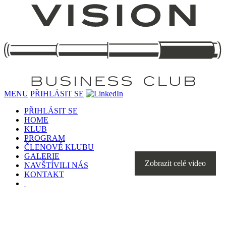
MENU
PŘIHLÁSIT SE
PŘIHLÁSIT SE
HOME
KLUB
PROGRAM
ČLENOVÉ KLUBU
GALERIE
Zobrazit celé video
NAVŠTÍVILI NÁS
KONTAKT