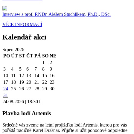
Interview s prof. RNDr. Alešem Stuchlíkem, Ph.D., DSc.
VÍCE INFORMACÍ
Kalendář akcí
Srpen 2026
PO
ÚT
ST
ČT
PÁ
SO
NE
1
2
3
4
5
6
7
8
9
10
11
12
13
14
15
16
17
18
19
20
21
22
23
24
25
26
27
28
29
30
31
24.08.2026 | 18:30 h
Plavba lodí Artemis
Srdečně vás zveme na letní projížďku lodí Artemis, kterou pro vás
pořádá tradičně Karel Drašnar. Přijďte si užít pohodové odpoledne